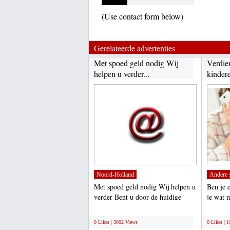
(Use contact form below)
Gerelateerde advertenties
Met spoed geld nodig Wij
Verdie
helpen u verder...
kinder
Noord-Holland
Andere 
Met spoed geld nodig Wij helpen u
Ben je 
verder Bent u door de huidige
je wat 
situatie in de problemen...
kinderen
;
;
0 Likes | 3002 Views
0 Likes | 