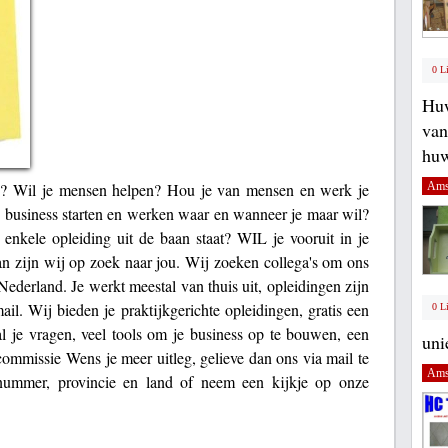
0 L
Huw
van
huw
? Wil je mensen helpen? Hou je van mensen en werk je
Ams
n business starten en werken waar en wanneer je maar wil?
 enkele opleiding uit de baan staat? WIL je vooruit in je
an zijn wij op zoek naar jou. Wij zoeken collega's om ons
 Nederland. Je werkt meestal van thuis uit, opleidingen zijn
il. Wij bieden je praktijkgerichte opleidingen, gratis een
0 L
al je vragen, veel tools om je business op te bouwen, een
uni
ommissie Wens je meer uitleg, gelieve dan ons via mail te
Ams
nummer, provincie en land of neem een kijkje op onze