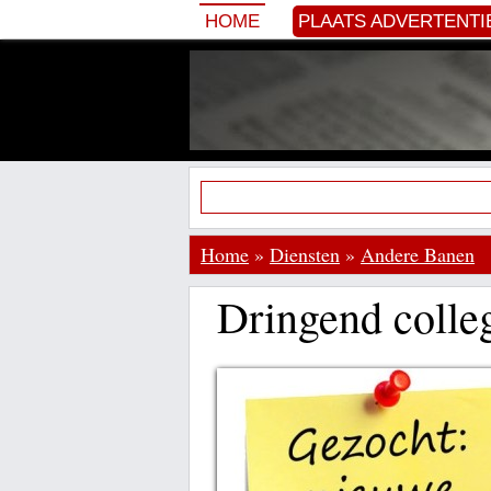
HOME
PLAATS ADVERTENTI
Home
»
Diensten
»
Andere Banen
Dringend colleg