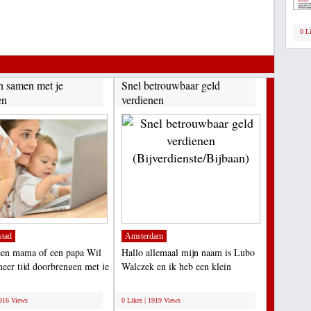
0 L
n samen met je
Snel betrouwbaar geld
en
verdienen
(Bijverdienste/Bijbaan)...
stad
Amsterdam
een mama of een papa Wil
Hallo allemaal mijn naam is Lubo
meer tijd doorbrengen met je
Walczek en ik heb een klein
 en toch...
particulier import bedrijf....
;
1916 Views
0 Likes | 1919 Views