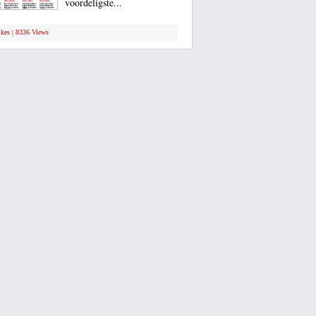
voordeligste...
ikes | 8336 Views