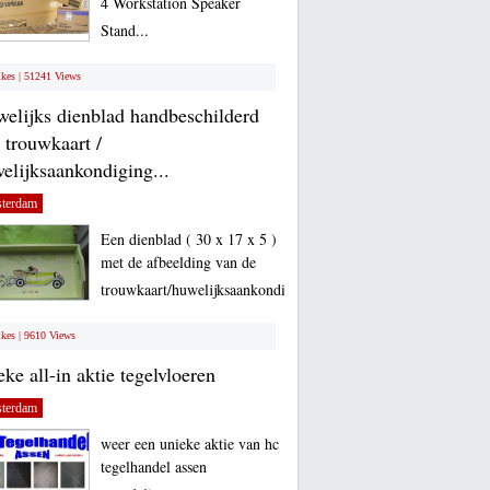
4 Workstation Speaker
Stand...
ikes | 51241 Views
elijks dienblad handbeschilderd
 trouwkaart /
elijksaankondiging...
terdam
Een dienblad ( 30 x 17 x 5 )
met de afbeelding van de
trouwkaart/huwelijksaankondiging...
ikes | 9610 Views
eke all-in aktie tegelvloeren
terdam
weer een unieke aktie van hc
tegelhandel assen