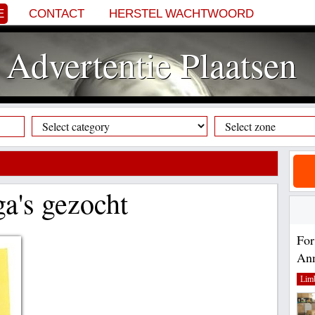
E
CONTACT
HERSTEL WACHTWOORD
Advertentie Plaatsen
a's gezocht
For
Ann
Lim