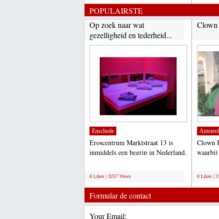
POPULAIRSTE
Op zoek naar wat
Clown
gezelligheid en tederheid...
Enschede
Amster
Eroscentrum Marktstraat 13 is
Clown P
inmiddels een begrip in Nederland.
waarbij
Wij zijn de gezelligste...
meedoen
;
;
0 Likes | 3257 Views
0 Likes | 
Formular de contact
Your Email: