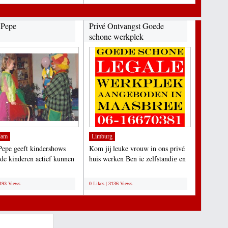
 Pepe
Privé Ontvangst Goede
schone werkplek
aangeboden...
dam
Limburg
epe geeft kindershows
Kom jij leuke vrouw in ons privé
 de kinderen actief kunnen
huis werken Ben je zelfstandig en
. Hierdoor...
volwassen en heb...
;
3193 Views
0 Likes | 3136 Views