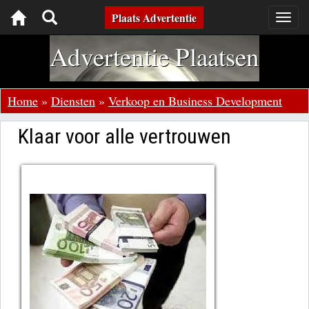
Toggle
Plaats Advertentie
Togg
navig
navigation
Advertentie Plaatsen
Home
»
Diensten
»
Verkoop en Business Development
Klaar voor alle vertrouwen