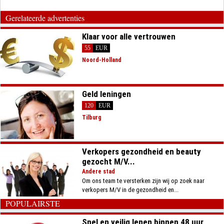
Gerelateerde advertenties
Klaar voor alle vertrouwen
55
EUR
Noord-Holland
Geld leningen
120
EUR
Tilburg
Verkopers gezondheid en beauty
gezocht M/V...
Andere stad
Om ons team te versterken zijn wij op zoek naar
verkopers M/V in de gezondheid en...
POPULAIRSTE
Snel en veilig lenen binnen 48 uur