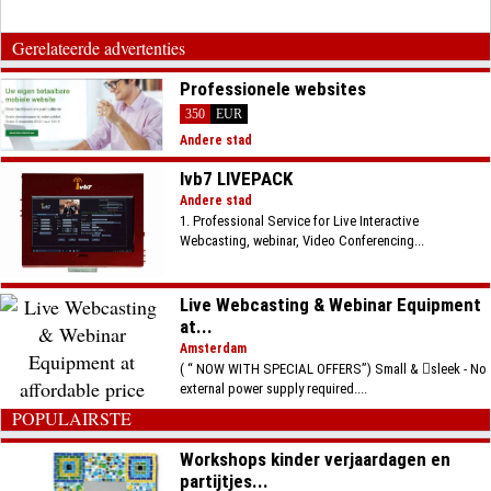
Gerelateerde advertenties
Professionele websites
350
EUR
Andere stad
Ivb7 LIVEPACK
Andere stad
1. Professional Service for Live Interactive
Webcasting, webinar, Video Conferencing...
Live Webcasting & Webinar Equipment
at...
Amsterdam
( “ NOW WITH SPECIAL OFFERS”) Small & sleek - No
external power supply required....
POPULAIRSTE
Workshops kinder verjaardagen en
partijtjes...