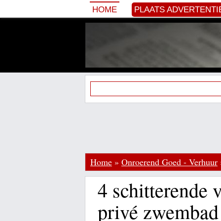
HOME
PLAATS ADVERTENTI
Home
»
Onroerend Goed - Verhuur
4 schitterende 
privé zwembad 