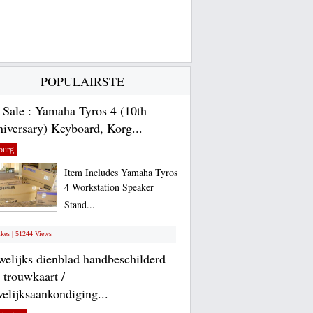
POPULAIRSTE
 Sale : Yamaha Tyros 4 (10th
iversary) Keyboard, Korg...
burg
Item Includes Yamaha Tyros
4 Workstation Speaker
Stand...
ikes | 51244 Views
elijks dienblad handbeschilderd
 trouwkaart /
elijksaankondiging...