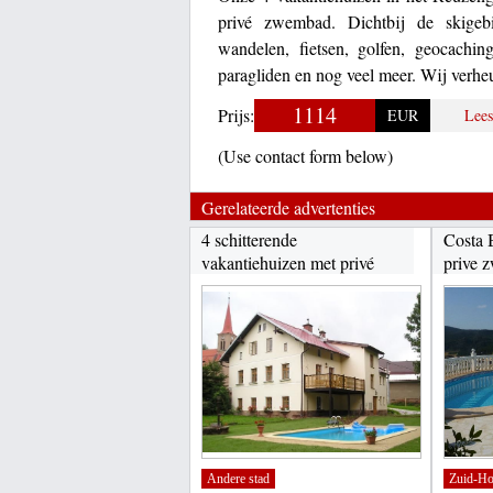
privé zwembad. Dichtbij de skigebi
wandelen, fietsen, golfen, geocaching
paragliden en nog veel meer. Wij verh
1114
Prijs:
EUR
Lees
(Use contact form below)
Gerelateerde advertenties
4 schitterende
Costa B
vakantiehuizen met privé
prive 
zwembad...
Andere stad
Zuid-Ho