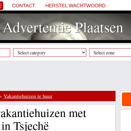
E
CONTACT
HERSTEL WACHTWOORD
Advertentie Plaatsen
»
Vakantiehuizen te huur
vakantiehuizen met
in Tsjechë