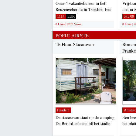
Onze 4 vakantiehuizen in het
Vrijsta
Reuzengebergte in Tsjechië. Een
met pri
geweldig privé vakantiehuis...
berghell
1114
EUR
375.00
0 Likes | 2870 Views
0 Likes | 
POPULAIRSTE
Te Huur Stacaravan
Romant
Frankr
Haarlem
Amster
De stacaravan staat op de camping
Een hee
De Berard gelegen bij het stadje
het pla
Grimaud.De caravan...
de A71 
;
;