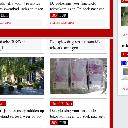
Ams
ande villa voor 4 personen
De oplossing voor financiële
ve zwembad, gelegen tegen
tekortkomingen Op zoek naar een
ing ca....
zakelijke lening, persoonlijke...
EUR
500
EUR
2603 Views
0 Likes | 3258 Views
0 L
ische B&B in
De oplossing voor financiële
uni
ijk
tekortkomingen...
Ams
0 L
dam
Noord-Brabant
rlijke tussenstop midden op
De oplossing voor financiële
tteland en toch weer zo op
tekortkomingen Op zoek naar een
om uw...
zakelijke lening, persoonlijke...
500
EUR