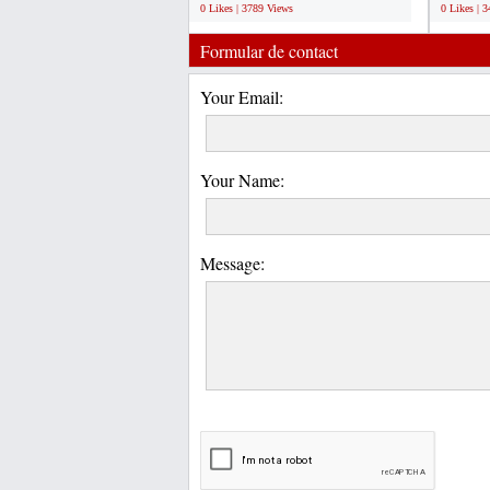
0 Likes | 3789 Views
0 Likes | 
Formular de contact
Your Email:
Your Name:
Message: