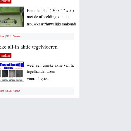
terdam
Een dienblad ( 30 x 17 x 5 )
met de afbeelding van de
trouwkaart/huwelijksaankondiging...
ikes | 9613 Views
eke all-in aktie tegelvloeren
terdam
weer een unieke aktie van hc
tegelhandel assen
voordeligste...
ikes | 8339 Views