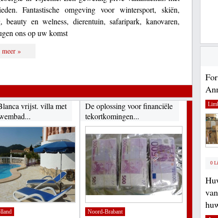
eden. Fantastische omgeving voor wintersport, skiën,
, beauty en welness, dierentuin, safaripark, kanovaren,
eugen ons op uw komst
 meer »
For
Ann
lanca vrijst. villa met
De oplossing voor financiële
Lim
zwembad...
tekortkomingen...
0 L
Huw
van
huw
lland
Noord-Brabant