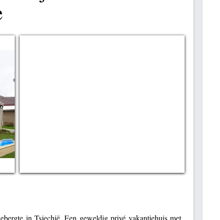
e
bergte in Tsjechië. Een geweldig privé vakantiehuis met